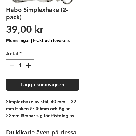
Habo Simplexhake (2-
pack)
Pris
39,00 kr
Moms ingår
|
Frakt och leverans
Antal
*
Lägg i kundvagnen
Simplexhake av stål, 40 mm + 32
mm Haken är 40mm och öglan
32mm lämpar sig för fästning av
allt från grimmor och
stallutrustning, till
Du kikade även på dessa