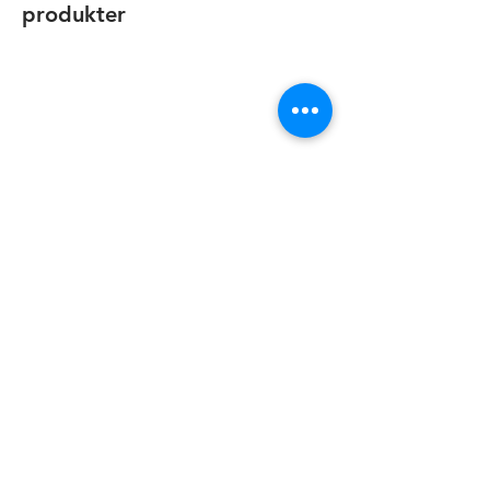
hundträningsprodukter, nycklar,
produkter
ficklampor och mycket mer!
BC Låsservice AB - Din Lokala Låssmed på
Ekerö och Mälaröarna
info@bclas.se
08 560 334 03
Följ oss