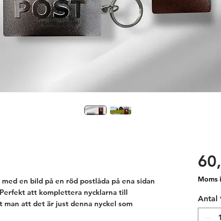
60,
Moms i
l med en bild på en röd postlåda på ena sidan
Perfekt att komplettera nycklarna till
Antal
t man att det är just denna nyckel som
yns väl och har en vikt på 0,026 gram vilket