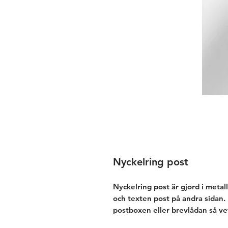
Nyckelring post
Nyckelring post är gjord i metal
och texten post på andra sidan. 
postboxen eller brevlådan så ve
behövs när man hämtar posten! S