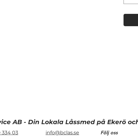
jukisbyxan, väskan eller i "bra ha lådan" !
er
vice AB - Din Lokala Låssmed på Ekerö o
 334 03
info@bclas.se
Följ oss