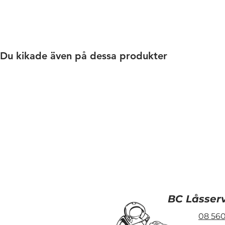
gör att den känns i jackfickan, m
3cm bred
5,5cm lång
Nyckelringen är 17mm i diamet
Du kikade även på dessa produkter
BC Låsser
08 560