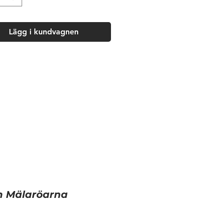
Lägg i kundvagnen
ch Mälaröarna