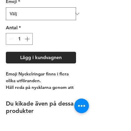
Emoji
*
Antal
*
Lägg i kundvagnen
Emoji Nyckelringar finns i flera
olika utföranden.
Håll reda på nycklarna genom att
använda nyckelringar som både
gör nyckelknippan eller nyckeln
Du kikade även på dessa
mer iögonfallande och svårare att
produkter
tappa bort i väskan, ryggsäcken
och soffan.
Emoji nyckelringar är roliga och