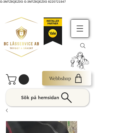
G-3M7Z8QEZ0G G-3M7Z8QEZ0G 8220721947
Webbshop
Sök på hemsidan