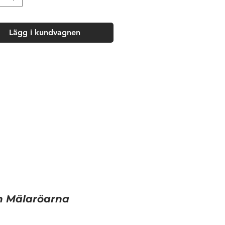
Lägg i kundvagnen
ch Mälaröarna