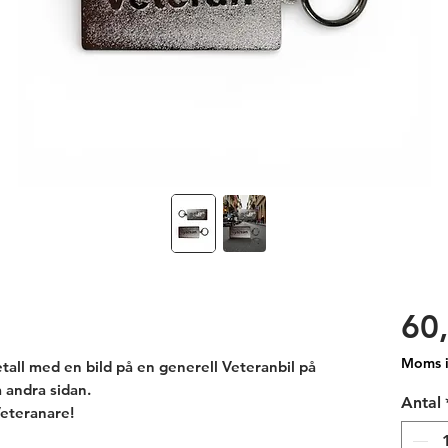
60,
Moms i
tall med en bild på en generell Veteranbil på
 andra sidan.
Antal
 Veteranare!
 till den rullande rariteten och pärlan så är