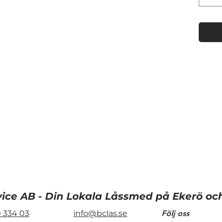
 fickan!
 gram vilket gör att den känns i jackfickan,
er i "bra ha lådan" !
er
vice AB - Din Lokala Låssmed på Ekerö o
 334 03
info@bclas.se
Följ oss