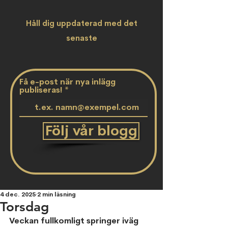
Håll dig uppdaterad med det
senaste
Få e-post när nya inlägg
publiseras!
Följ vår blogg
4 dec. 2025
2 min läsning
Torsdag
Veckan fullkomligt springer iväg 