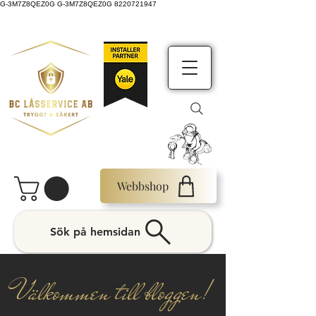
G-3M7Z8QEZ0G G-3M7Z8QEZ0G 8220721947
Webbshop
Sök på hemsidan
Välkommen till bloggen!