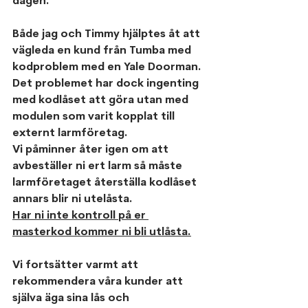
dagen.
Både jag och Timmy hjälptes åt att 
vägleda en kund från Tumba med 
kodproblem med en Yale Doorman.
Det problemet har dock ingenting 
med kodlåset att göra utan med 
modulen som varit kopplat till 
externt larmföretag. 
Vi påminner åter igen om att 
avbeställer ni ert larm så 
måste 
larmföretaget återställa kodlåset 
annars blir ni utelåsta. 
Har ni inte kontroll på er 
masterkod kommer ni bli utlåsta.
Vi fortsätter varmt att 
rekommendera våra kunder att 
själva äga sina lås och 