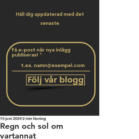
Håll dig uppdaterad med det
senaste
Få e-post när nya inlägg
publiseras!
Följ vår blogg
10 juni 2024
2 min läsning
Regn och sol om
vartannat