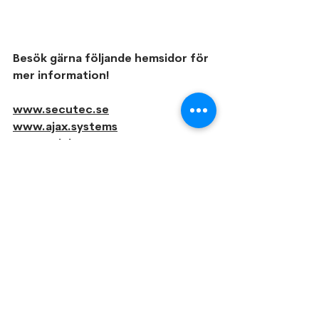
Besök gärna följande hemsidor för 
mer information!
www.secutec.se
www.ajax.systems
www.yalehome.se
och såklart 
www.bclas.se/yale-
doorman
I morgon kommer ASSA på besök 
och vi ser med värme fram emot 
att prata om produktnyheter och 
eventuellt mer marknadsmaterial 
för vår butik nu när Yales digitala 
värld öppnat upp för larm och 