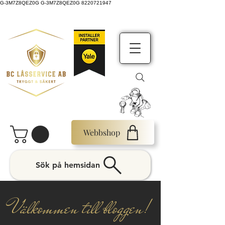
G-3M7Z8QEZ0G G-3M7Z8QEZ0G 8220721947
Webbshop
Sök på hemsidan
Välkommen till bloggen!