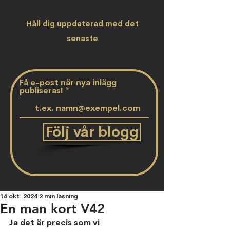
Håll dig uppdaterad med det
senaste
Få e-post när nya inlägg
publiseras!
Följ vår blogg
16 okt. 2024
2 min läsning
En man kort V42
Ja det är precis som vi 