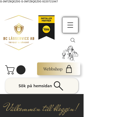
G-3M7Z8QEZ0G G-3M7Z8QEZ0G 8220721947
Webbshop
Sök på hemsidan
Välkommen till bloggen!