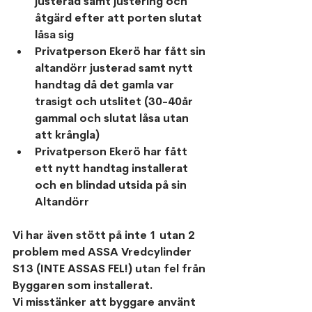
justerad samt justering och 
åtgärd efter att porten slutat 
låsa sig
Privatperson Ekerö har fått sin 
altandörr justerad samt nytt 
handtag då det gamla var 
trasigt och utslitet (30-40år 
gammal och slutat låsa utan 
att krångla)
Privatperson Ekerö har fått 
ett nytt handtag installerat 
och en blindad utsida på sin 
Altandörr
Vi har även stött på inte 1 utan 2 
problem med ASSA Vredcylinder 
S13 (INTE ASSAS FEL!) utan fel från 
Byggaren som installerat.
Vi misstänker att byggare använt 