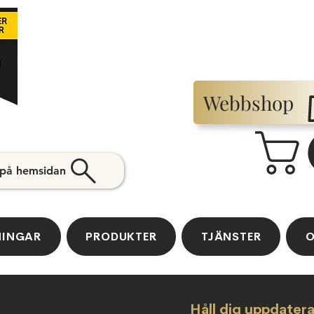
Webbshop
 på hemsidan
NINGAR
PRODUKTER
TJÄNSTER
O
Håll dig uppdater