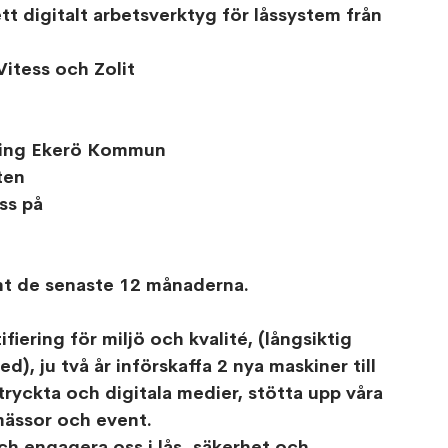
tt digitalt arbetsverktyg för låssystem från 
itess och Zolit
kring Ekerö Kommun
ten 
ss på
änt de senaste 12 månaderna.
fiering för miljö och kvalité, (långsiktig 
d), ju två år införskaffa 2 nya maskiner till 
tryckta och digitala medier, stötta upp våra 
 mässor och event.
ch engagera oss i lås, säkerhet och 