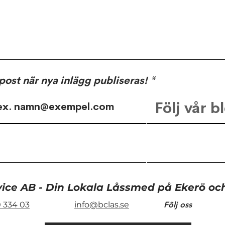
post när nya inlägg publiseras!
Följ vår b
Lördagsöppet i snön
vice AB - Din Lokala Låssmed på Ekerö o
 334 03
info@bclas.se
Följ oss