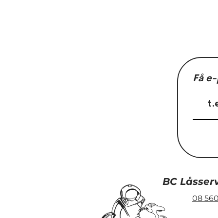
Få e-
Nu töar det
Våren är här
BC Låsser
08 560