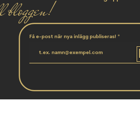
l bloggen!
Få e-post när nya inlägg publiseras!