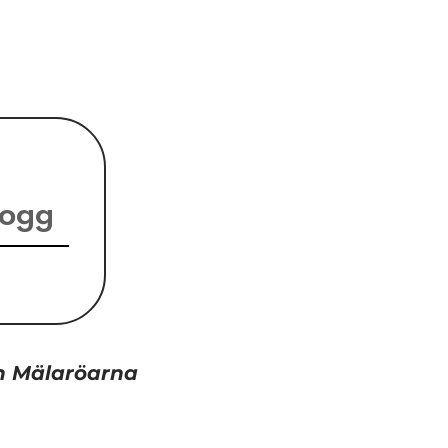
logg
ch Mälaröarna