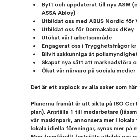
Bytt och uppdaterat till nya ASM (e
ASSA Abloy) 
Utbildat oss med ABUS Nordic för V
Utbildat oss för Dormakabas dKey 
Utökat vårt arbetsområde 
Engagerat oss i Trygghetsfrågor 
Blivit sakkunniga åt polismyndighe
Skapat nya sätt att marknadsföra o
Ökat vår närvaro på sociala medier
Det är ett axplock av alla saker som h
Planerna framåt är att sikta på ISO Certi
plan). Anställa 1 till medarbetare (låssme
vår maskinpark, annonsera mer i lokala 
lokala idiella föreningar, synas mer på
Men framförallt fortsätta utbilda oss o