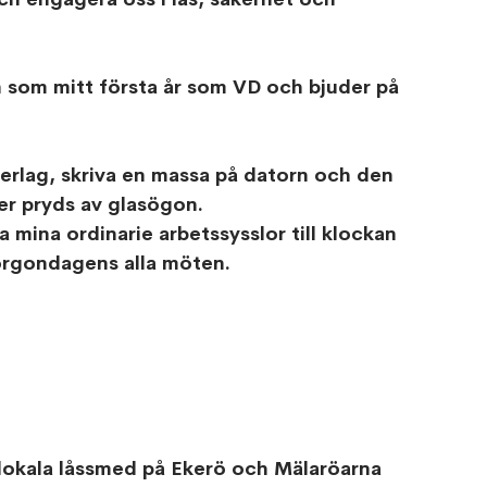
n som mitt första år som VD och bjuder på 
derlag, skriva en massa på datorn och den 
r pryds av glasögon. 
 mina ordinarie arbetssysslor till klockan 
morgondagens alla möten. 
lokala låssmed på Ekerö och Mälaröarna 