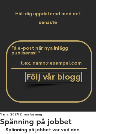
Håll dig uppdaterad med det
senaste
Få e-post när nya inlägg
publiseras!
Följ vår blogg
1 maj 2024
2 min läsning
Spänning på jobbet
Spänning på jobbet var vad den 