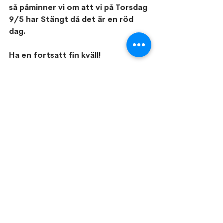
så påminner vi om att vi på Torsdag 
9/5 har Stängt då det är en röd 
dag.
Ha en fortsatt fin kväll!
Våriga 1:a Maj hälsningar,
Angelica, Jan och Timmy med 
familjer
Familjeföretaget BC Låsservice AB 
din lokala låssmed på Ekerö och 
Mälaröarna
Visa alla
Senaste inlägg