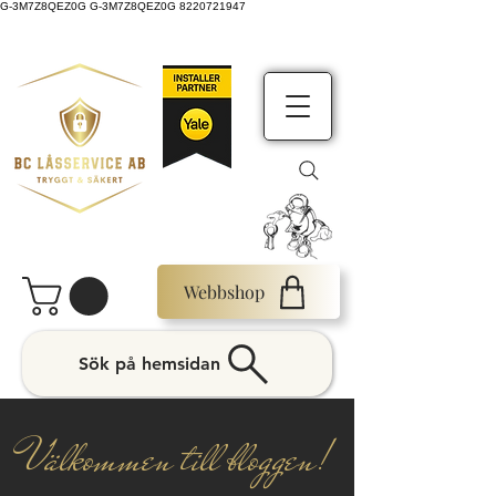
G-3M7Z8QEZ0G G-3M7Z8QEZ0G 8220721947
Webbshop
Sök på hemsidan
Välkommen till bloggen!