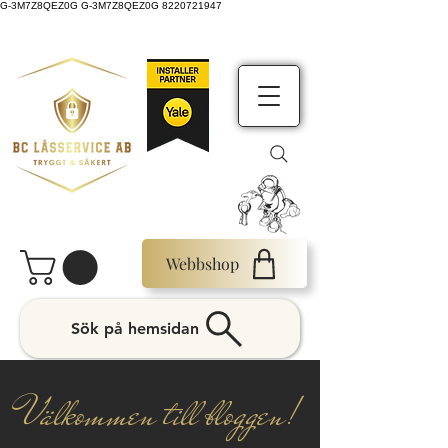
G-3M7Z8QEZ0G G-3M7Z8QEZ0G 8220721947
Webbshop
Sök på hemsidan
Välkommen till bloggen!