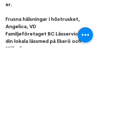
er.
Frusna hälsningar i höstrusket,
Angelica, VD
Familjeföretaget BC Låsservice AB 
din lokala låssmed på Ekerö och 
Mälaröarna
Visa alla
Senaste inlägg