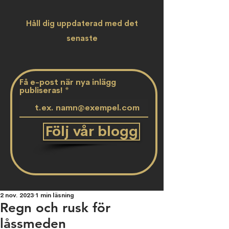
Håll dig uppdaterad med det
senaste
Få e-post när nya inlägg
publiseras!
Följ vår blogg
2 nov. 2023
1 min läsning
Regn och rusk för
låssmeden