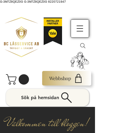
G-3M7Z8QEZ0G G-3M7Z8QEZ0G 8220721947
Webbshop
Sök på hemsidan
Välkommen till bloggen!