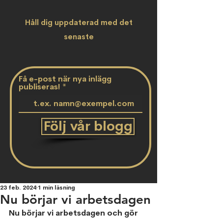
Håll dig uppdaterad med det
senaste
Få e-post när nya inlägg
publiseras!
Följ vår blogg
23 feb. 2024
1 min läsning
Nu börjar vi arbetsdagen
Nu börjar vi arbetsdagen och gör 