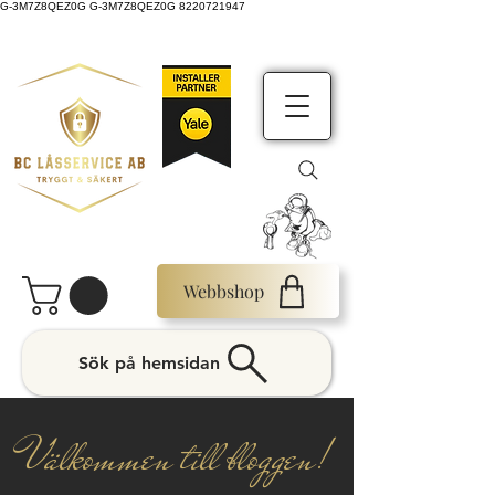
G-3M7Z8QEZ0G G-3M7Z8QEZ0G 8220721947
Webbshop
Sök på hemsidan
Välkommen till bloggen!