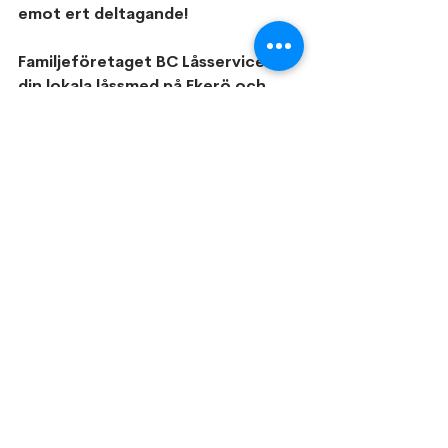
emot ert deltagande!
Familjeföretaget BC Låsservice AB 
din lokala låssmed på Ekerö och 
Mälaröarna
Visa alla
Senaste inlägg