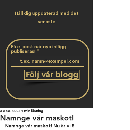
Håll dig uppdaterad med det
senaste
Få e-post när nya inlägg
publiseras!
Följ vår blogg
6 dec. 2023
1 min läsning
Namnge vår maskot!
Namnge vår maskot! Nu är vi 5 