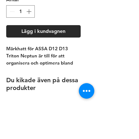
Lägg i kundvagnen
Märkhatt för ASSA D12 D13
Triton Neptun är till för att
organisera och optimera bland
dina nycklar.
Våra märkhattar kommer med
Du kikade även på dessa
punkter så även någon med
produkter
synskada eller nedsatt syn kan
känna skillnaden på nycklarna på
knippan.
Passar för ASSA D12 D13 Triton
och Neptun nycklar.