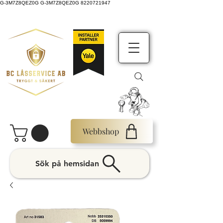
G-3M7Z8QEZ0G G-3M7Z8QEZ0G 8220721947
Webbshop
Sök på hemsidan