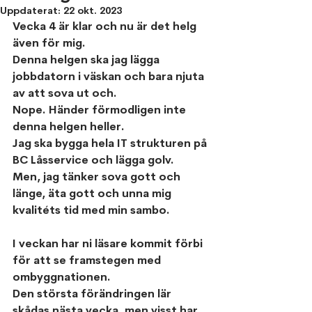
Uppdaterat:
22 okt. 2023
Vecka 4 är klar och nu är det helg 
även för mig.
Denna helgen ska jag lägga 
jobbdatorn i väskan och bara njuta 
av att sova ut och.
Nope. Händer förmodligen inte 
denna helgen heller.
Jag ska bygga hela IT strukturen på 
BC Låsservice och lägga golv.
Men, jag tänker sova gott och 
länge, äta gott och unna mig 
kvalitéts tid med min sambo. 
I veckan har ni läsare kommit förbi 
för att se framstegen med 
ombyggnationen.
Den största förändringen lär 
skådas nästa vecka, men visst har 