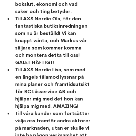
bokslut, ekonomi och vad 
saker och ting betyder.
Till AXS Nordic Ola, för den 
fantastiska butiksinredningen 
som nu är beställd! Vi kan 
knappt vänta, och Markus vår 
säljare som kommer komma 
och montera detta till oss! 
GALET HÄFTIGT!
Till AXS Nordic Lisa, som med 
en ängels tålamod lyssnar på 
mina planer och framtidsutsikt 
för BC Låsservice AB och 
hjälper mig med det hon kan 
hjälpa mig med. AMAZING!
Till våra kunder som fortsätter 
välja oss framför andra aktörer 
på marknaden, utan er skulle vi 
inte ha någon verksamhet att 