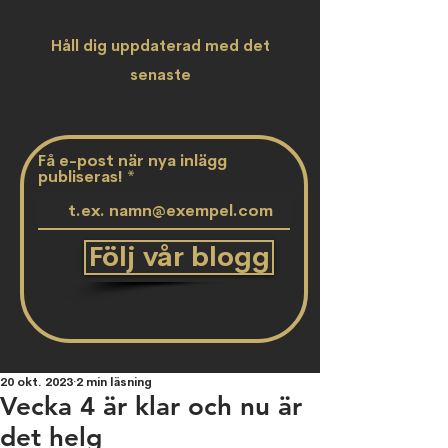
Håll dig uppdaterad med det
senaste
Få e-post när nya inlägg
publiseras!
Följ vår blogg
20 okt. 2023
2 min läsning
Vecka 4 är klar och nu är
det helg