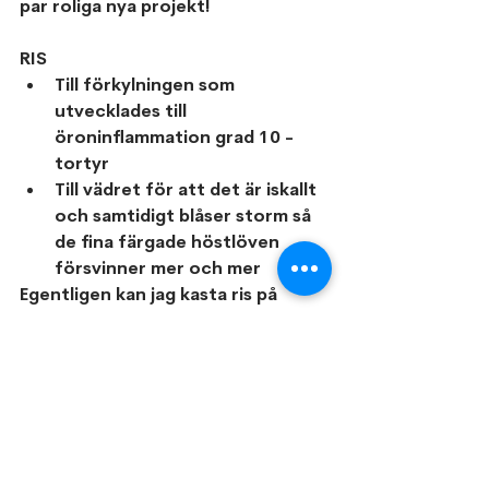
par roliga nya projekt! 
RIS
Till förkylningen som 
utvecklades till 
öroninflammation grad 10 - 
tortyr
Till vädret för att det är iskallt 
och samtidigt blåser storm så 
de fina färgade höstlöven 
försvinner mer och mer
Egentligen kan jag kasta ris på 
många fler saker, men jag tycker 
det räcker såhär.
Nu avslutar vi fredagen och ses på 
måndag igen!
Missa inte de nya uppdateringarna 
på 
sidan Yale Doorman
, jag tror ni 