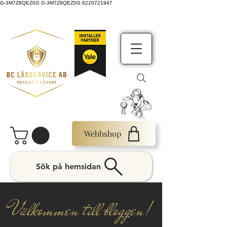
G-3M7Z8QEZ0G G-3M7Z8QEZ0G 8220721947
Webbshop
Sök på hemsidan
Välkommen till bloggen!