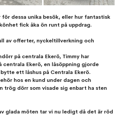
r för dessa unika besök, eller hur fantastisk 
skönhet fick åka ön runt på uppdrag.
l av offerter, nyckeltillverkning och 
ndörr på centrala Ekerö, Timmy har 
å centrala Ekerö, en låsöppning gjorde 
ytte ett låshus på Centrala Ekerö.
behör hos en kund under dagen och 
trög dörr som visade sig enbart ha sten 
av glada möten tar vi nu ledigt då det är röd 