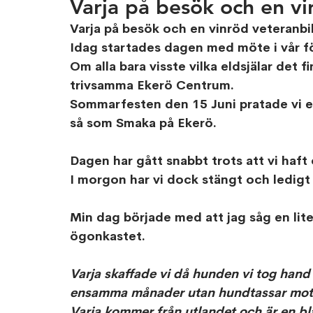
Varja på besök och en vi
Varja på besök och en vinröd veteranbi
Idag startades dagen med möte i vår f
Om alla bara visste vilka eldsjälar det fin
trivsamma Ekerö Centrum. 
Sommarfesten den 15 Juni pratade vi 
så som Smaka på Ekerö. 
Dagen har gått snabbt trots att vi haft ö
I morgon har vi dock stängt och ledigt 
Min dag började med att jag såg en lite
ögonkastet. 
Varja skaffade vi då hunden vi tog hand 
ensamma månader utan hundtassar mot 
Varja kommer från utlandet och är en bl