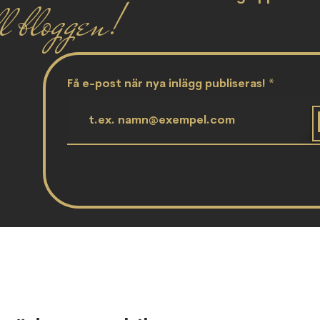
l bloggen!
Få e-post när nya inlägg publiseras!