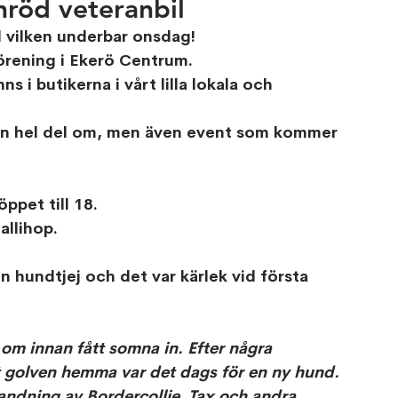
nröd veteranbil
l vilken underbar onsdag!
örening i Ekerö Centrum.
ns i butikerna i vårt lilla lokala och 
en hel del om, men även event som kommer 
ppet till 18.
allihop. 
n hundtjej och det var kärlek vid första 
om innan fått somna in. Efter några 
golven hemma var det dags för en ny hund. 
andning av Bordercollie, Tax och andra 