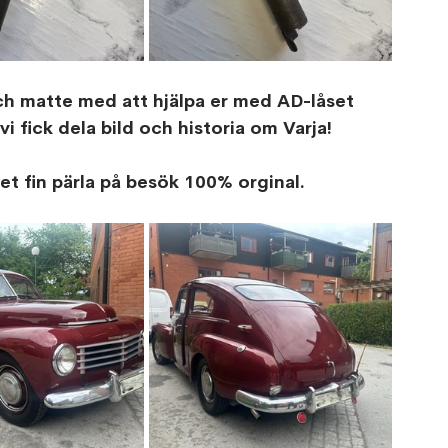
ch matte med att hjälpa er med AD-låset 
i fick dela bild och historia om Varja! 
 fin pärla på besök 100% orginal.