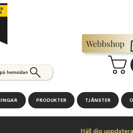
Webbshop
 på hemsidan
NINGAR
PRODUKTER
TJÄNSTER
O
Håll dig uppdater