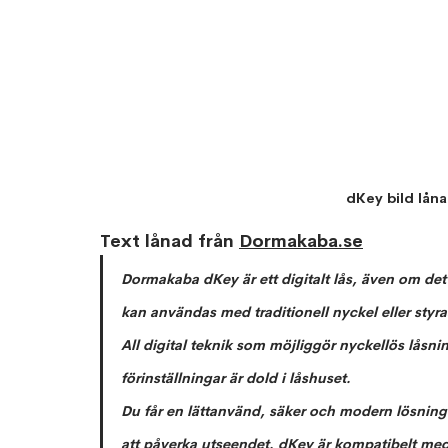
dKey bild lån
Text lånad från 
Dormakaba.se
Dormakaba dKey är ett digitalt lås, även om det 
kan användas med traditionell nyckel eller sty
All digital teknik som möjliggör nyckellös låsn
förinställningar är dold i låshuset. 
Du får en lättanvänd, säker och modern lösning s
att påverka utseendet. dKey är kompatibelt med