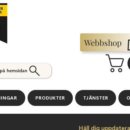
Webbshop
 på hemsidan
NINGAR
PRODUKTER
TJÄNSTER
O
Håll dig uppdater