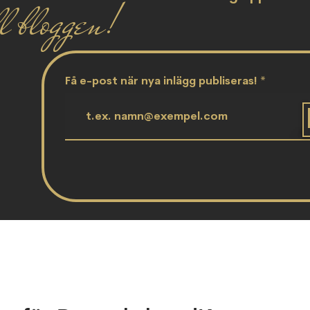
l bloggen!
Få e-post när nya inlägg publiseras!