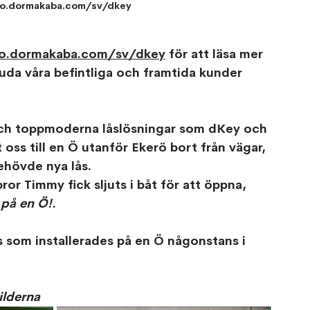
/go.dormakaba.com/sv/dkey
go.dormakaba.com/sv/dkey
 för att läsa mer 
juda våra befintliga och framtida kunder 
och toppmoderna låslösningar som dKey och 
oss till en Ö utanför Ekerö bort från vägar, 
behövde nya lås.
bror Timmy fick sljuts i båt för att öppna, 
 på en Ö!.
som installerades på en Ö någonstans i 
bilderna