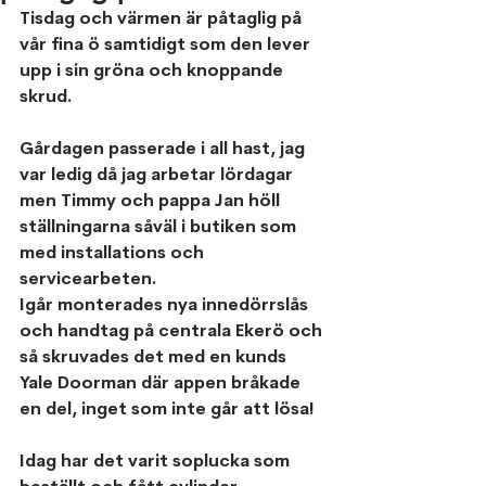
Tisdag och värmen är påtaglig på 
vår fina ö samtidigt som den lever 
upp i sin gröna och knoppande 
skrud. 
Gårdagen passerade i all hast, jag 
var ledig då jag arbetar lördagar 
men Timmy och pappa Jan höll 
ställningarna såväl i butiken som 
med installations och 
servicearbeten. 
Igår monterades nya innedörrslås 
och handtag på centrala Ekerö och 
så skruvades det med en kunds 
Yale Doorman där appen bråkade 
en del, inget som inte går att lösa!
Idag har det varit soplucka som 