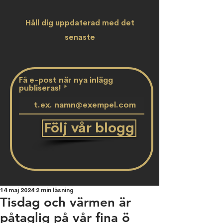
Håll dig uppdaterad med det
senaste
Få e-post när nya inlägg
publiseras!
Följ vår blogg
14 maj 2024
2 min läsning
Tisdag och värmen är
påtaglig på vår fina ö