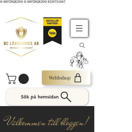
G-3M7Z8QEZ0G G-3M7Z8QEZ0G 8220721947
Webbshop
Sök på hemsidan
Välkommen till bloggen!