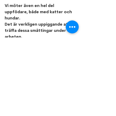
Vi möter även en hel del 
uppfödare, både med katter och 
hundar.
Det är verkligen uppiggande att få 
träffa dessa småttingar under våra 
arbeten.
här är det tur att jag inte arbetar 
ute så ofta, då hade jag kommit 
hem med både det ena och det 
andra fyrbenta.
Passa på att njut a solen idag och 
kom ihåg att få i er vätska, kaffe 
må vara gott men det hjälper föga 
till med vätsketillförseln. 
Glada hälsningar,
Angelica Jan och Timmy 