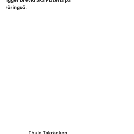
ligger brevid Skå Pizzeria på 
Färingsö.
Thule Takräcken