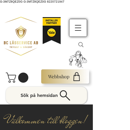
G-3M7Z8QEZ0G G-3M7Z8QEZ0G 8220721947
Webbshop
Sök på hemsidan
Välkommen till bloggen!