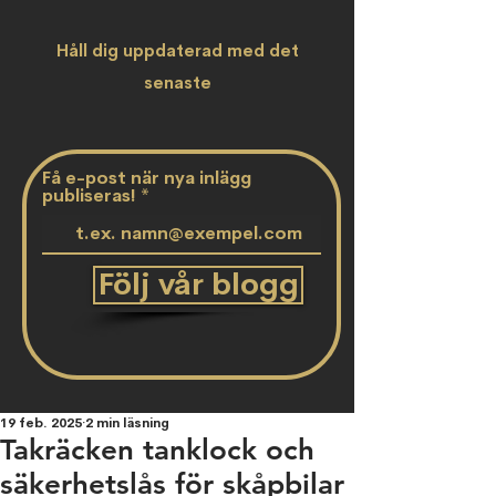
Håll dig uppdaterad med det
senaste
Få e-post när nya inlägg
publiseras!
Följ vår blogg
19 feb. 2025
2 min läsning
Takräcken tanklock och
säkerhetslås för skåpbilar