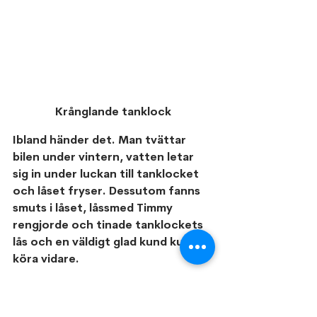
Krånglande tanklock
Ibland händer det. Man tvättar 
bilen under vintern, vatten letar 
sig in under luckan till tanklocket 
och låset fryser. Dessutom fanns 
smuts i låset, låssmed Timmy 
rengjorde och tinade tanklockets 
lås och en väldigt glad kund kunde 
köra vidare.
I butiken har nycklar tillverkats, lås 
rengjorts, cylindrar dyrkats och så 