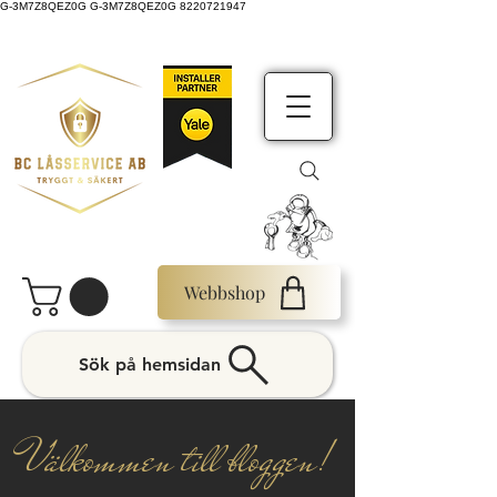
G-3M7Z8QEZ0G G-3M7Z8QEZ0G 8220721947
Webbshop
Sök på hemsidan
Välkommen till bloggen!