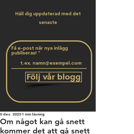
Håll dig uppdaterad med det
senaste
Få e-post när nya inlägg
publiseras!
Följ vår blogg
5 dec. 2023
1 min läsning
Om något kan gå snett
kommer det att gå snett