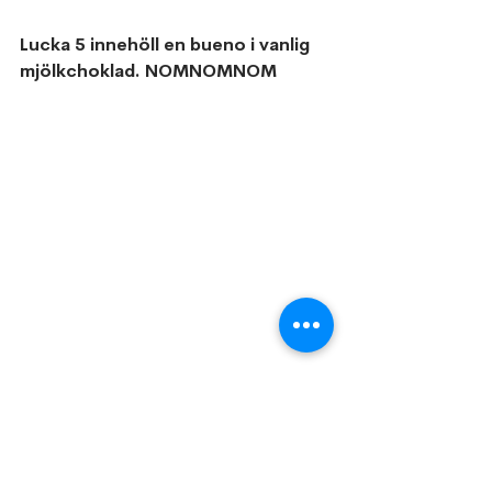
Lucka 5 innehöll en bueno i vanlig 
mjölkchoklad. NOMNOMNOM
Jag borde ha en choklad kalender 
med 365 bitar i så jag kan släppa 
spänningarna från dagar som 