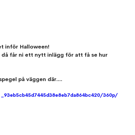
et inför Halloween!
får ni ett nytt inlägg för att få se hur 
spegel på väggen där....
3d1_93eb5cb45d7445d38e8eb7da864bc420/360p/