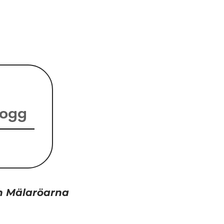
logg
ch Mälaröarna