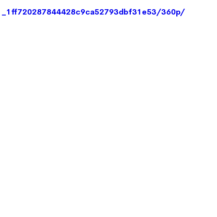
3d1_1ff720287844428c9ca52793dbf31e53/360p/