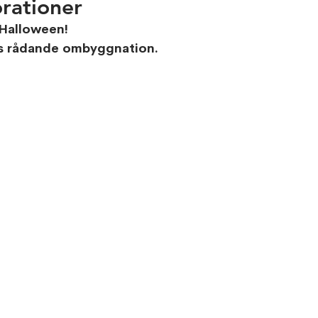
orationer
 Halloween!
ots rådande ombyggnation.