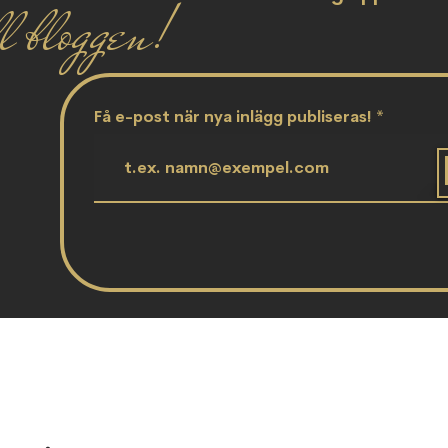
l bloggen!
Få e-post när nya inlägg publiseras!