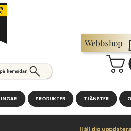
Webbshop
 på hemsidan
NINGAR
PRODUKTER
TJÄNSTER
O
Håll dig uppdater