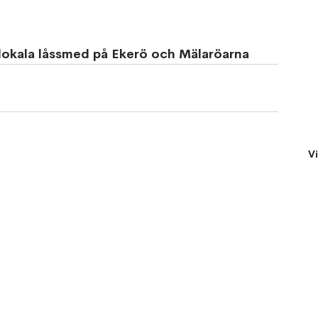
 lokala låssmed på Ekerö och Mälaröarna
Vi