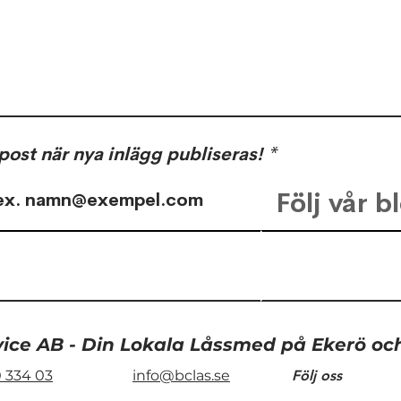
post när nya inlägg publiseras!
Följ vår b
Lördagsöppet i snön
vice AB - Din Lokala Låssmed på Ekerö o
 334 03
info@bclas.se
Följ oss