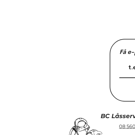
Få e-
Nu töar det
Våren är här
BC Låsser
08 560