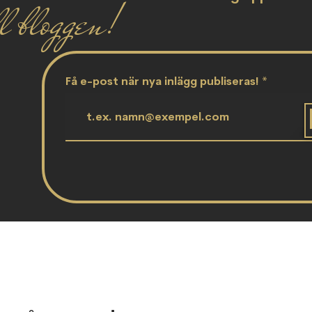
l bloggen!
Få e-post när nya inlägg publiseras!