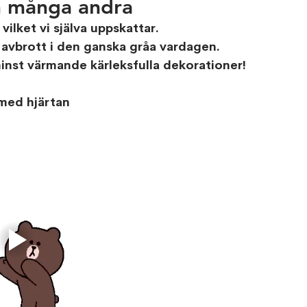
h många andra
lket vi själva uppskattar.
 avbrott i den ganska gråa vardagen.
minst värmande kärleksfulla dekorationer!
med hjärtan 