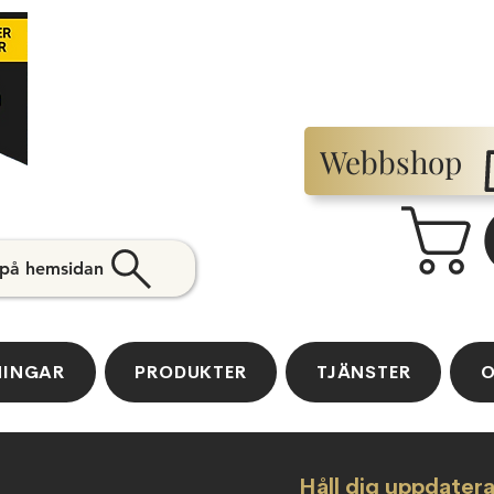
Webbshop
 på hemsidan
NINGAR
PRODUKTER
TJÄNSTER
O
Håll dig uppdater