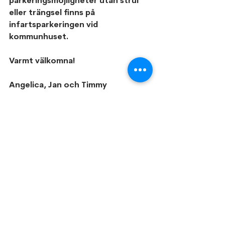
parkeringsmöjligheter utan strul 
eller trängsel finns på 
infartsparkeringen vid 
kommunhuset. 
Varmt välkomna!
Angelica, Jan och Timmy
Familjeföretaget BC Låsservice AB 
din lokala låssmed på Ekerö och 
Mälaröarna
Visa alla
Senaste inlägg