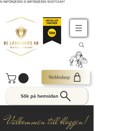
G-3M7Z8QEZ0G G-3M7Z8QEZ0G 8220721947
Webbshop
Sök på hemsidan
Välkommen till bloggen!