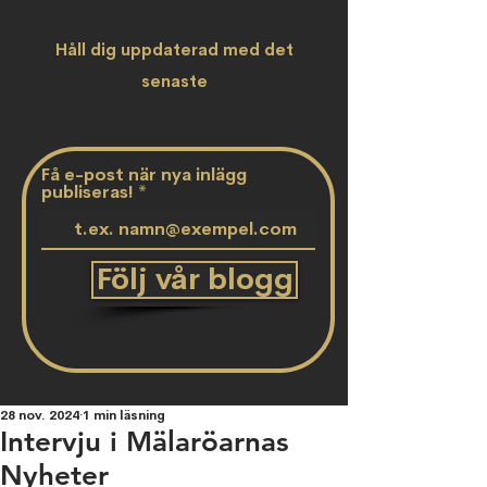
Håll dig uppdaterad med det
senaste
Få e-post när nya inlägg
publiseras!
Följ vår blogg
28 nov. 2024
1 min läsning
Intervju i Mälaröarnas
Nyheter