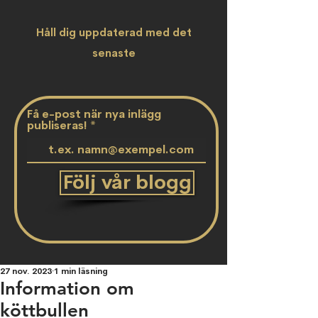
Håll dig uppdaterad med det
senaste
Få e-post när nya inlägg
publiseras!
Följ vår blogg
27 nov. 2023
1 min läsning
Information om
köttbullen