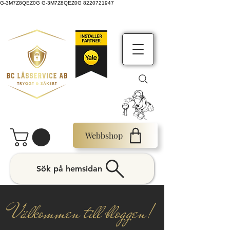
G-3M7Z8QEZ0G G-3M7Z8QEZ0G 8220721947
Webbshop
Sök på hemsidan
Välkommen till bloggen!