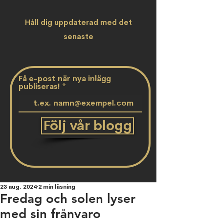
Håll dig uppdaterad med det
senaste
Få e-post när nya inlägg
publiseras!
Följ vår blogg
23 aug. 2024
2 min läsning
Fredag och solen lyser
med sin frånvaro