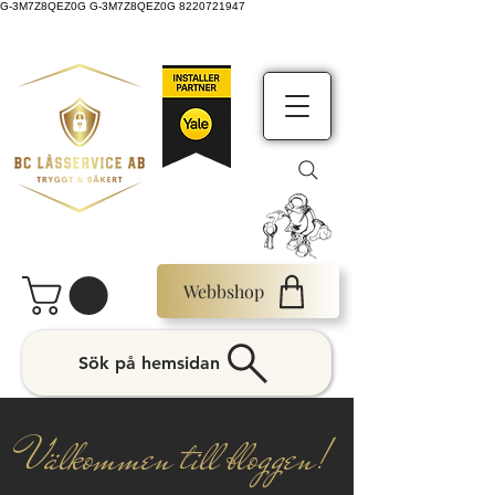
G-3M7Z8QEZ0G G-3M7Z8QEZ0G 8220721947
Webbshop
Sök på hemsidan
Välkommen till bloggen!