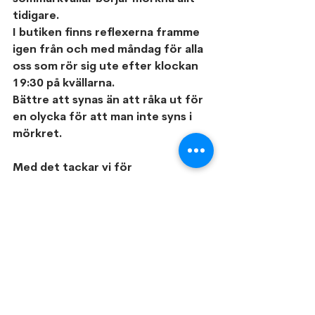
tidigare.
I butiken finns reflexerna framme 
igen från och med måndag för alla 
oss som rör sig ute efter klockan 
19:30 på kvällarna.
Bättre att synas än att råka ut för 
en olycka för att man inte syns i 
mörkret.
Med det tackar vi för 
arbetsveckan som varit och 
fokuserar på den kommande 
arbetsdagen i morgon och 
kommande veckan.
Vi vill avsluta med att skicka 
lyckoönskningar till en av våra 
återkommande kunder som nu 