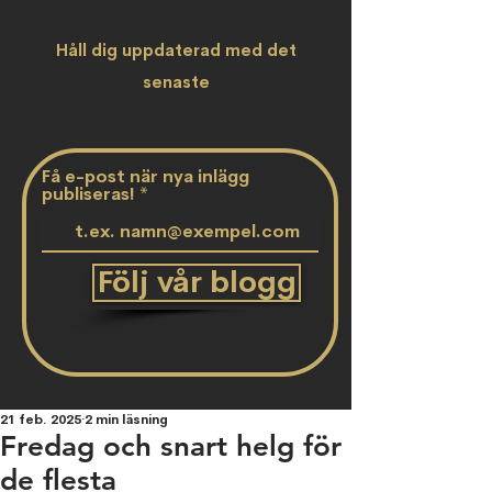
Håll dig uppdaterad med det
senaste
Få e-post när nya inlägg
publiseras!
Följ vår blogg
21 feb. 2025
2 min läsning
Fredag och snart helg för
de flesta