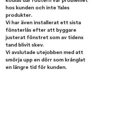
kodlås där routern var problemet 
hos kunden och inte Yales 
produkter.
Vi har även installerat ett sista 
fönsterlås efter att byggare 
justerat fönstret som av tidens 
tand blivit skev.
Vi avslutade utejobben med att 
smörja upp en dörr som krånglat 
en längre tid för kunden. 