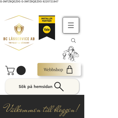
G-3M7Z8QEZ0G G-3M7Z8QEZ0G 8220721947
Webbshop
Sök på hemsidan
Välkommen till bloggen!