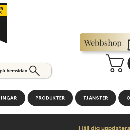
Webbshop
 på hemsidan
NINGAR
PRODUKTER
TJÄNSTER
O
Håll dig uppdater