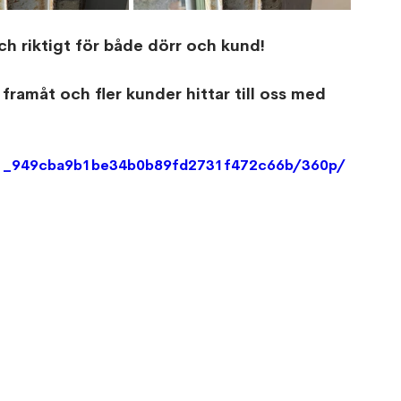
och riktigt för både dörr och kund!
framåt och fler kunder hittar till oss med 
3d1_949cba9b1be34b0b89fd2731f472c66b/360p/