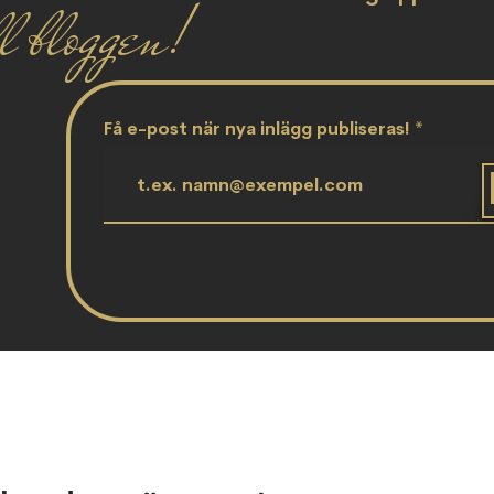
l bloggen!
Få e-post när nya inlägg publiseras!