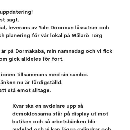
 uppdatering!
st sagt.
ial, leverans av Yale Doorman låssatser och 
ch planering för vår lokal på Mälarö Torg 
 år på Dormakaba, min namnsdag och vi fick 
 gick alldeles för fort.
tionen tillsammans med sin sambo.
änken nu är färdigställd.
att stå emot slitage.
Kvar ska en avdelare upp så 
demoklossarna står på display ut mot 
butiken och så arbetsbänken blir 
avdelad och vi kan lägga cylindrar och 