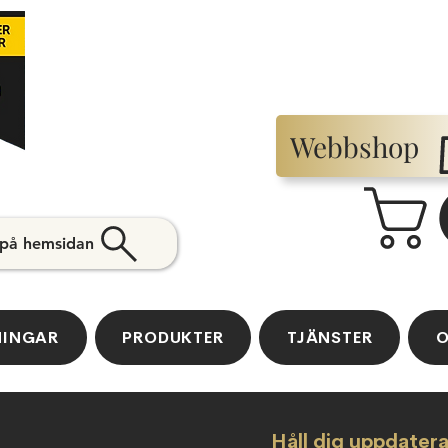
Webbshop
 på hemsidan
NINGAR
PRODUKTER
TJÄNSTER
O
Håll dig uppdater