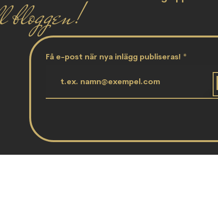
l bloggen!
Få e-post när nya inlägg publiseras!