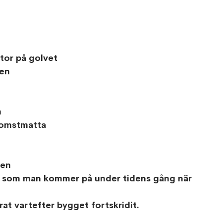
ntor på golvet
gen
n
komstmatta 
en 
 som man kommer på under tidens gång när 
at vartefter bygget fortskridit.