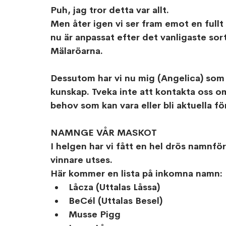
Puh, jag tror detta var allt.
Men åter igen vi ser fram emot en full
nu är anpassat efter det vanligaste sor
Mälaröarna.
Dessutom har vi nu mig (Angelica) som
kunskap. Tveka inte att kontakta oss o
behov som kan vara eller bli aktuella för
NAMNGE VÅR MASKOT
I helgen har vi fått en hel drös namnfö
vinnare utses.
Här kommer en lista på inkomna namn:
Låcza (Uttalas Låssa)
BeCél (Uttalas Besel)
Musse Pigg