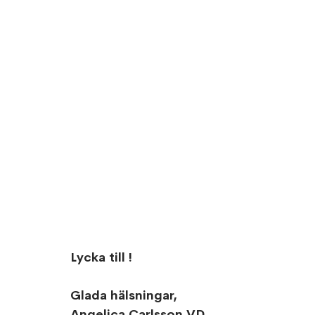
Lycka till !
Glada hälsningar,
Angelica Carlsson VD, 