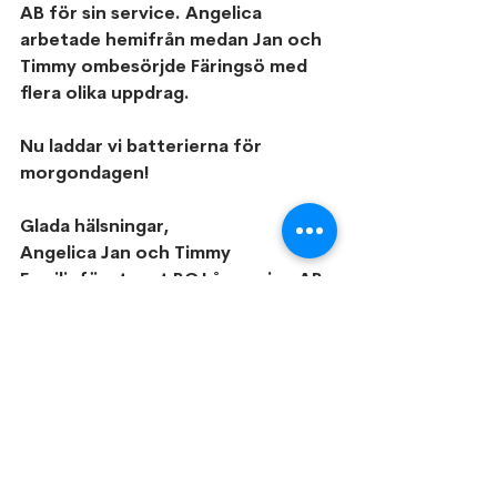
AB för sin service. Angelica 
arbetade hemifrån medan Jan och 
Timmy ombesörjde Färingsö med 
flera olika uppdrag.
Nu laddar vi batterierna för 
morgondagen!
Glada hälsningar, 
Angelica Jan och Timmy
Familjeföretaget BC Låsservice AB 
din lokala låssmed på Ekerö och 
Mälaröarna 