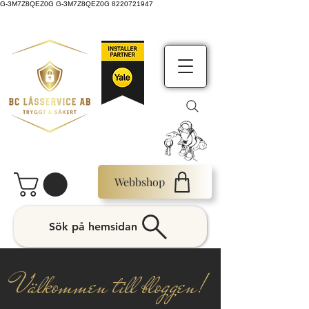
G-3M7Z8QEZ0G G-3M7Z8QEZ0G 8220721947
Webbshop
Sök på hemsidan
Välkommen till bloggen!