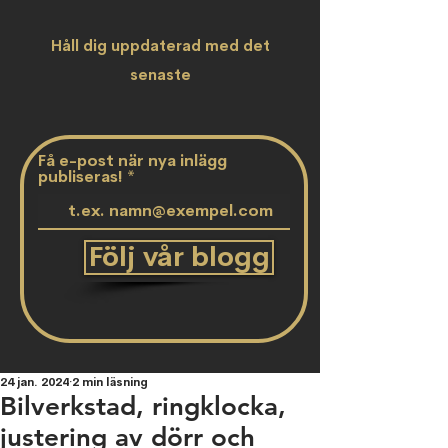
Håll dig uppdaterad med det
senaste
Få e-post när nya inlägg
publiseras!
Följ vår blogg
24 jan. 2024
2 min läsning
Bilverkstad, ringklocka,
justering av dörr och