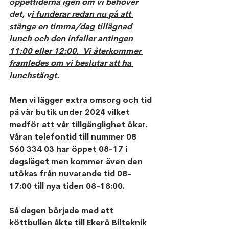
öppettiderna igen om vi behöver 
det, v
i funderar redan nu på att 
stänga en timma/dag tillägnad 
lunch och den infaller antingen 
11:00 eller 12:00.  Vi återkommer 
framledes om vi beslutar att ha 
lunchstängt.
Men vi lägger extra omsorg och tid 
på vår butik under 2024 vilket 
medför att vår tillgänglighet ökar.
Våran telefontid till nummer 08 
560 334 03 har öppet 08-17 i 
dagsläget men kommer även den 
utökas från nuvarande tid 08-
17:00 till nya tiden 08-18:00. 
Så dagen började med att 
köttbullen åkte till Ekerö Bilteknik 